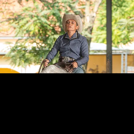
JacPoint Quarterhorses
verbindet einen tiefen Respekt vor dem Lebewesen
Pferd, der Natur und auch dem Menschen mit einer
professionellen und hochwertigen Art des
Pferdetrainings.
Ein Pferdeverständnis, das viel Wert auf eine solide,