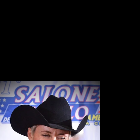
Facts
State of The Art Trainingsanlage mit Ausbildungsmöglichkeit
Gesunder Mix aus modernen und alten Top-Reining-
Zuchtlinien wie
Colonels Shining Gun und Jac O Rima, Lil Joe Cash und Zan
Parr Bar,
Topsail Whiz oder Shiners Voodoo und Colonels Smoking
Gun oder Hang Ten Surprize und Grays Starlight